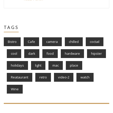
TAGS
Bistro
Cafe
camera
chilled
coctail
cool
dark
food
hardware
hipster
holidays
light
mac
place
Reataurant
retro
video-2
watch
Wine