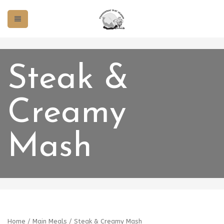
Steak &
Creamy
Mash
Home
/
Main Meals
/ Steak & Creamy Mash